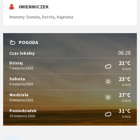
IMIENNICZEK
Imieniny
:
Donata
,
Doroty
,
Kajetana
POGODA
06:28
Czas lokalny
21°C
Dzisiaj
7 sierpnia 2026
1 m/s
23°C
Sobota
8 sierpnia 2026
2 m/s
27°C
Niedziela
9 sierpnia 2026
2 m/s
31°C
Poniedziałek
10 sierpnia 2026
1 m/s