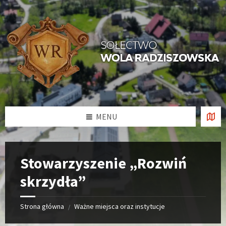
Przejdź
Przejdź
Przejdź
Przejdź
do
na
do
do
treści
lewym
prawym
dolnej
panelu
pasku
stopki
bocznym
bocznym
strony
MENU
Stowarzyszenie „Rozwiń
skrzydła”
Strona główna
Ważne miejsca oraz instytucje
/