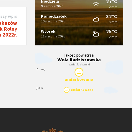
27°C
Niedziela
9 sierpnia 2026
2 m/s
32°C
Poniedziałek
rszy wpis
10 sierpnia 2026
akazów
3 m/s
k Rolny
25°C
Wtorek
a 2022r.
11 sierpnia 2026
2 m/s