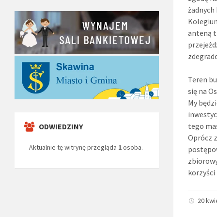
żadnych 
Kolegiu
anteną t
przejeżd
zdegrado
Teren bu
się na O
My będzi
inwestyc
tego mas
ODWIEDZINY
Oprócz z
Aktualnie tę witrynę przegląda
1
osoba.
postępo
zbiorow
korzyści
20 kwi