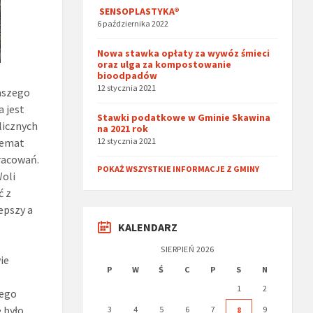
SENSOPLASTYKA®
6 października 2022
Nowa stawka opłaty za wywóz śmieci
oraz ulga za kompostowanie
bioodpadów
12 stycznia 2021
aszego
a jest
Stawki podatkowe w Gminie Skawina
licznych
na 2021 rok
temat
12 stycznia 2021
racowań.
POKAŻ WSZYSTKIE INFORMACJE Z GMINY
Woli
ć z
epszy a
KALENDARZ
SIERPIEŃ 2026
ie
P
W
Ś
C
P
S
N
1
2
cego
e było
3
4
5
6
7
9
8