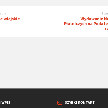
wpis
Sta
e wiejskie
Wydawanie N
Płatniczych na Podate
z
I WPIS
SZYBKI KONTAKT