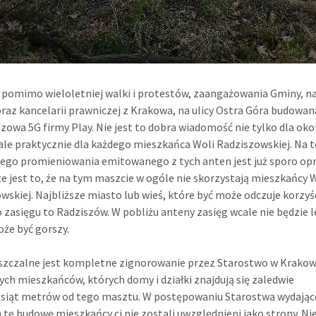
 pomimo wieloletniej walki i protestów, zaangażowania Gminy, n
oraz kancelarii prawniczej z Krakowa, na ulicy Ostra Góra budowan
azowa 5G firmy Play. Nie jest to dobra wiadomość nie tylko dla oko
le praktycznie dla każdego mieszkańca Woli Radziszowskiej. Na 
ego promieniowania emitowanego z tych anten jest już sporo op
e jest to, że na tym maszcie w ogóle nie skorzystają mieszkańcy 
wskiej. Najbliższe miasto lub wieś, które być może odczuje korzyś
 zasięgu to Radziszów. W pobliżu anteny zasięg wcale nie będzie l
że być gorszy.
szczalne jest kompletne zignorowanie przez Starostwo w Krakow
ych mieszkańców, których domy i działki znajdują się zaledwie
esiąt metrów od tego masztu. W postępowaniu Starostwa wydają
 tę budowę mieszkańcy ci nie zostali uwzględnieni jako strony. Ni