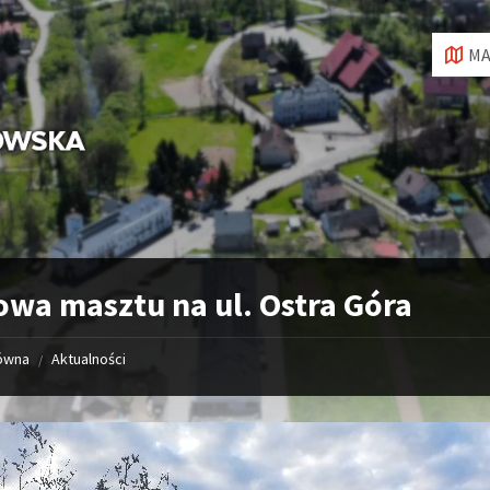
MA
wa masztu na ul. Ostra Góra
łówna
Aktualności
/