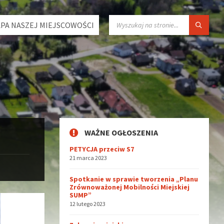
SZUKAJ:
PA NASZEJ MIEJSCOWOŚCI
WAŻNE OGŁOSZENIA
PETYCJA przeciw S7
21 marca 2023
Spotkanie w sprawie tworzenia „Planu
Zrównoważonej Mobilności Miejskiej
SUMP”
12 lutego 2023