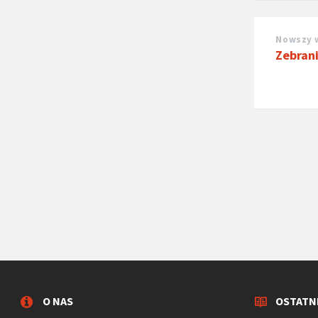
Nowszy 
Zebrani
O NAS
OSTATN