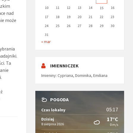
dzkim
10
11
12
13
14
16
15
ace nad
17
18
19
20
21
22
23
 nie może
24
25
26
27
28
29
30
31
« mar
ybrania
adajniki.
ci. Ta
IMIENNICZEK
tanie
Imieniny
:
Cypriana
,
Dominika
,
Emiliana
.
eż
i
POGODA
05:17
Czas lokalny
17°C
Dzisiaj
8 sierpnia 2026
0 m/s