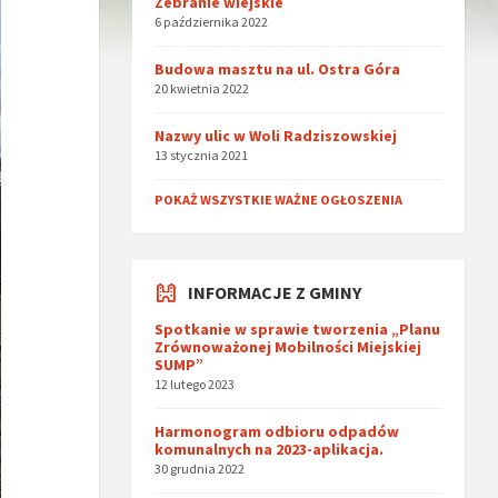
Zebranie wiejskie
6 października 2022
Budowa masztu na ul. Ostra Góra
20 kwietnia 2022
Nazwy ulic w Woli Radziszowskiej
13 stycznia 2021
POKAŻ WSZYSTKIE WAŻNE OGŁOSZENIA
INFORMACJE Z GMINY
Spotkanie w sprawie tworzenia „Planu
Zrównoważonej Mobilności Miejskiej
SUMP”
12 lutego 2023
Harmonogram odbioru odpadów
komunalnych na 2023-aplikacja.
30 grudnia 2022