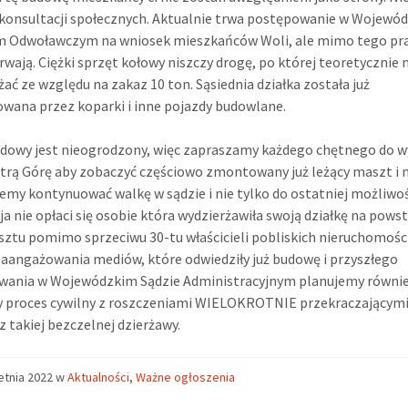
konsultacji społecznych. Aktualnie trwa postępowanie w Wojewó
m Odwoławczym na wniosek mieszkańców Woli, ale mimo tego pr
rwają. Ciężki sprzęt kołowy niszczy drogę, po której teoretycznie
żać ze względu na zakaz 10 ton. Sąsiednia działka została już
wana przez koparki i inne pojazdy budowlane.
dowy jest nieogrodzony, więc zapraszamy każdego chętnego do w
strą Górę aby zobaczyć częściowo zmontowany już leżący maszt i n
emy kontynuować walkę w sądzie i nie tylko do ostatniej możliwoś
ja nie opłaci się osobie która wydzierżawiła swoją działkę na pows
ztu pomimo sprzeciwu 30-tu właścicieli pobliskich nieruchomości
aangażowania mediów, które odwiedziły już budowę i przyszłego
wania w Wojewódzkim Sądzie Administracyjnym planujemy równi
y proces cywilny z roszczeniami WIELOKROTNIE przekraczającym
 z takiej bezczelnej dzierżawy.
etnia 2022
w
Aktualności
,
Ważne ogłoszenia