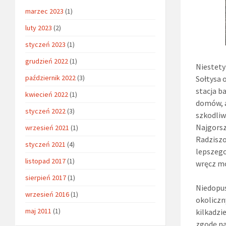
marzec 2023
(1)
luty 2023
(2)
styczeń 2023
(1)
grudzień 2022
(1)
Niestety
październik 2022
(3)
Sołtysa 
stacja b
kwiecień 2022
(1)
domów, a
styczeń 2022
(3)
szkodliw
Najgorsz
wrzesień 2021
(1)
Radziszo
styczeń 2021
(4)
lepszego
listopad 2017
(1)
wręcz mo
sierpień 2017
(1)
Niedopu
wrzesień 2016
(1)
okoliczn
maj 2011
(1)
kilkadzi
zgodę na